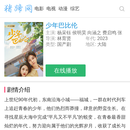
电影
电视
动漫
综艺
少年巴比伦
主演:
杨采钰 侯明昊 向涵之 费启鸣 张
腾 陈奕歌
导演:
林育贤
年代:
2023
类型:
国产剧
地区:
大陆
在线播放
剧情介绍
上世纪90年代初，东南沿海小城——福城，一群在时代列车
上追赶青春的少年，他们热烈而莽撞，肆意的野蛮生长。在
寻找星辰大海中完成“平凡又不平凡”的蜕变，在青春最香甜
灿烂的年代，努力迎向属于他们的光辉岁月，收获了成长与