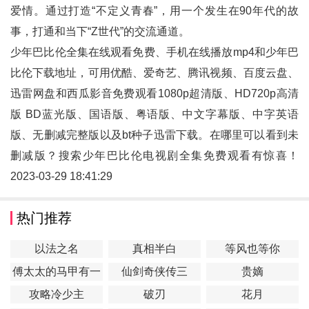
爱情。通过打造“不定义青春”，用一个发生在90年代的故
事，打通和当下“Z世代”的交流通道。
少年巴比伦全集在线观看免费、手机在线播放mp4和
少年巴
比伦
下载地址，可用优酷、爱奇艺、腾讯视频、百度云盘、
迅雷网盘和西瓜影音免费观看1080p超清版、HD720p高清
版 BD蓝光版、国语版、粤语版、中文字幕版、中字英语
版、无删减完整版以及bt种子迅雷下载。在哪里可以看到未
删减版？搜索少年巴比伦电视剧全集免费观看有惊喜！
2023-03-29 18:41:29
热门推荐
以法之名
真相半白
等风也等你
傅太太的马甲有一
仙剑奇侠传三
贵嫡
点多
攻略冷少主
破刃
花月