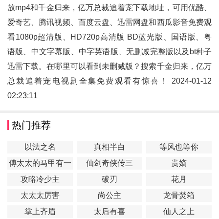
放mp4和
千金归来，亿万总裁追着宠
下载地址，可用优酷、
爱奇艺、腾讯视频、百度云盘、迅雷网盘和西瓜影音免费观
看1080p超清版、HD720p高清版 BD蓝光版、国语版、粤
语版、中文字幕版、中字英语版、无删减完整版以及bt种子
迅雷下载。在哪里可以看到未删减版？搜索千金归来，亿万
总裁追着宠电视剧全集免费观看有惊喜！ 2024-01-12
02:23:11
热门推荐
以法之名
真相半白
等风也等你
傅太太的马甲有一
仙剑奇侠传三
贵嫡
点多
攻略冷少主
破刃
花月
太太太厉害
尚公主
龙骨焚箱
掌上齐眉
太后有喜
仙人之上