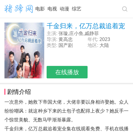
电影
电视
动漫
综艺
千金归来，亿万总裁追着宠
主演:
张璇,庄小鱼,戚静菲
导演:
黄高忠
年代:
2023
类型:
国产剧
地区:
大陆
在线播放
剧情介绍
一次意外，她救下帝国大佬，大佬非要以身相许娶她。众人
纷纷嘲讽：就这种乡下来的土包子也配得上夜少？她反手一
个惊世美貌、无数马甲渐渐暴露。
千金归来，亿万总裁追着宠全集在线观看免费、手机在线播