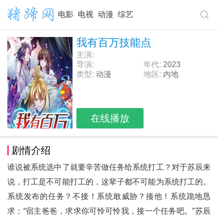
电影
电视
动漫
综艺
我有百万技能点
主演:
导演:
年代:
2023
类型:
动漫
地区:
内地
在线播放
剧情介绍
谁说被系统选中了就要辛苦做任务给系统打工？对于苏辰来
说，打工是不可能打工的，这辈子都不可能为系统打工的。
系统发布的任务？不接！系统敢威胁？揍他！系统跪地恳
求：“宿主爸爸，求求你可怜可怜我，接一个任务吧。”苏辰