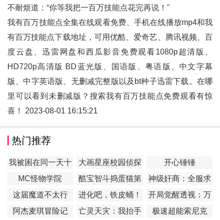
不耐烦道：“你等我把一百万技能点花完再说！"
我有百万技能点全集在线观看免费、手机在线播放mp4和
我
有百万技能点
下载地址，可用优酷、爱奇艺、腾讯视频、百
度云盘、迅雷网盘和西瓜影音免费观看1080p超清版、
HD720p高清版 BD蓝光版、国语版、粤语版、中文字幕
版、中字英语版、无删减完整版以及bt种子迅雷下载。在哪
里可以看到未删减版？搜索我有百万技能点免费观看有惊
喜！ 2023-08-01 16:15:21
热门推荐
我被困在同一天十
大画星座校园侦探
开心锤锤
万年
第2季
MC怪物学院
酷宝智斗捣蛋猫第
神级奸商：全服求
1季
我别薅了
这届魔道不太行
进化吧，铁皮蛹！
开局觉醒透视：万
物皆透,我即无敌
阿杰麦琪冒险记
亡灵天灾：我抬手
极速超能索尼克