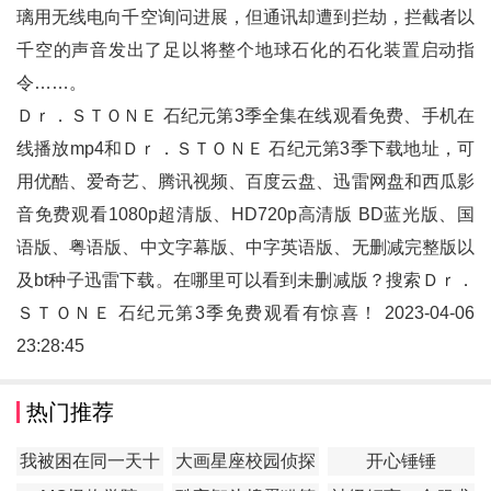
璃用无线电向千空询问进展，但通讯却遭到拦劫，拦截者以
千空的声音发出了足以将整个地球石化的石化装置启动指
令……。
Ｄｒ．ＳＴＯＮＥ 石纪元第3季全集在线观看免费、手机在
线播放mp4和
Ｄｒ．ＳＴＯＮＥ 石纪元第3季
下载地址，可
用优酷、爱奇艺、腾讯视频、百度云盘、迅雷网盘和西瓜影
音免费观看1080p超清版、HD720p高清版 BD蓝光版、国
语版、粤语版、中文字幕版、中字英语版、无删减完整版以
及bt种子迅雷下载。在哪里可以看到未删减版？搜索Ｄｒ．
ＳＴＯＮＥ 石纪元第3季免费观看有惊喜！ 2023-04-06
23:28:45
热门推荐
我被困在同一天十
大画星座校园侦探
开心锤锤
万年
第2季