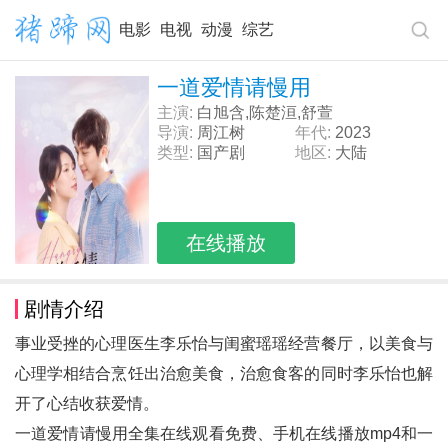
电影
电视
动漫
综艺
一道爱情请慢用
主演:
白旭含,陈楚洹,舒萱
导演:
周江树
年代:
2023
类型:
国产剧
地区:
大陆
在线播放
剧情介绍
事业受挫的心理医生李乐怡与闺蜜瑶瑶经营餐厅，以美食与
心理学相结合烹饪出治愈美食，治愈食客的同时李乐怡也解
开了心结收获爱情。
一道爱情请慢用全集在线观看免费、手机在线播放mp4和
一