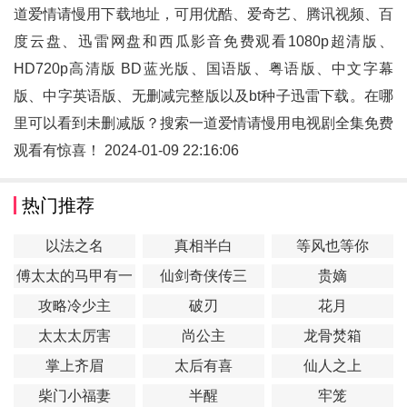
道爱情请慢用
下载地址，可用优酷、爱奇艺、腾讯视频、百
度云盘、迅雷网盘和西瓜影音免费观看1080p超清版、
HD720p高清版 BD蓝光版、国语版、粤语版、中文字幕
版、中字英语版、无删减完整版以及bt种子迅雷下载。在哪
里可以看到未删减版？搜索一道爱情请慢用电视剧全集免费
观看有惊喜！ 2024-01-09 22:16:06
热门推荐
以法之名
真相半白
等风也等你
傅太太的马甲有一
仙剑奇侠传三
贵嫡
点多
攻略冷少主
破刃
花月
太太太厉害
尚公主
龙骨焚箱
掌上齐眉
太后有喜
仙人之上
柴门小福妻
半醒
牢笼