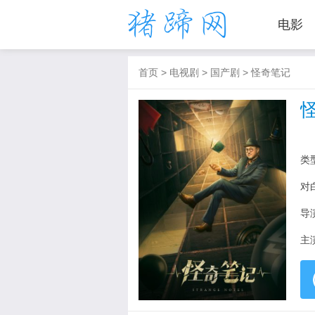
电影
首页
>
电视剧
>
国产剧
>
怪奇笔记
类
对
导
主