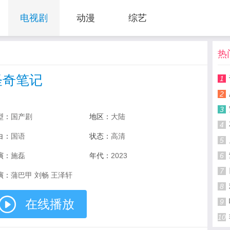
电视剧
动漫
综艺
热
怪奇笔记
1
2
3
型：
国产剧
地区：
大陆
4
白：
国语
状态：
高清
5
演：
施磊
年代：
2023
6
7
演：
蒲巴甲 刘畅 王泽轩
8
在线播放
9
10