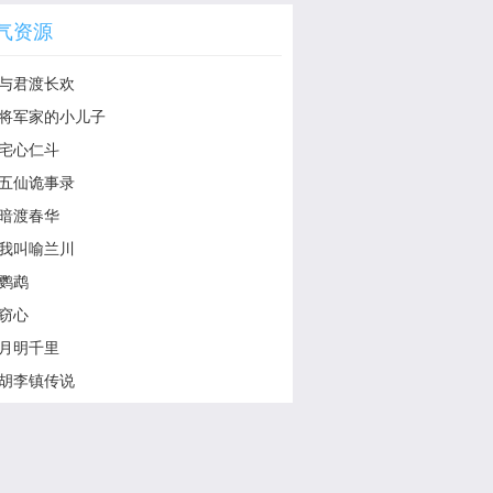
气资源
与君渡长欢
将军家的小儿子
宅心仁斗
五仙诡事录
暗渡春华
我叫喻兰川
鹦鹉
窃心
月明千里
胡李镇传说