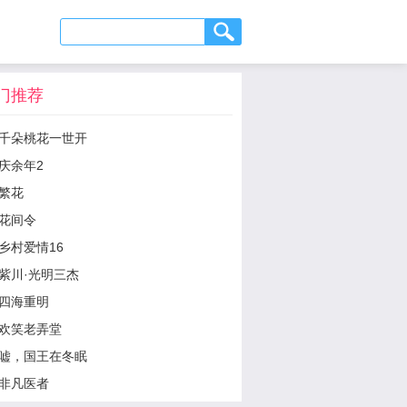
门推荐
千朵桃花一世开
庆余年2
繁花
花间令
乡村爱情16
紫川·光明三杰
四海重明
欢笑老弄堂
嘘，国王在冬眠
非凡医者