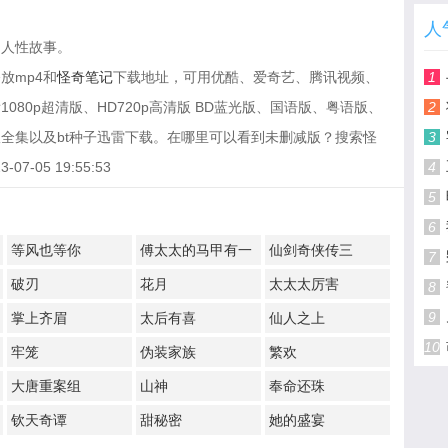
人
的人性故事。
放mp4和
怪奇笔记
下载地址，可用优酷、爱奇艺、腾讯视频、
1
80p超清版、HD720p高清版 BD蓝光版、国语版、粤语版、
2
全集以及bt种子迅雷下载。在哪里可以看到未删减版？搜索怪
3
-05 19:55:53
4
5
6
等风也等你
傅太太的马甲有一
仙剑奇侠传三
7
点多
破刃
花月
太太太厉害
8
9
掌上齐眉
太后有喜
仙人之上
10
牢笼
伪装家族
繁欢
大唐重案组
山神
奉命还珠
钦天奇谭
甜秘密
她的盛宴