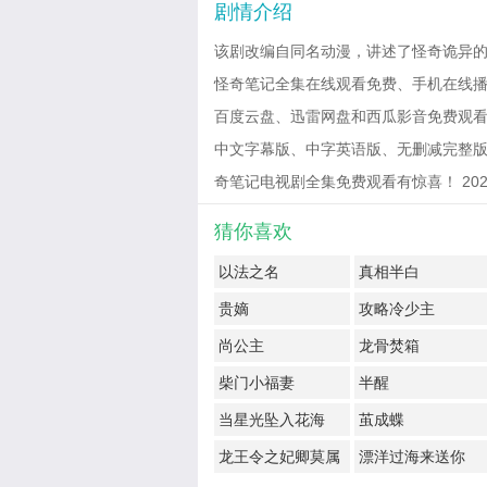
剧情介绍
该剧改编自同名动漫，讲述了怪奇诡异
怪奇笔记全集在线观看免费、手机在线播
百度云盘、迅雷网盘和西瓜影音免费观看10
中文字幕版、中字英语版、无删减完整版
奇笔记电视剧全集免费观看有惊喜！ 2023-07
猜你喜欢
以法之名
真相半白
贵嫡
攻略冷少主
尚公主
龙骨焚箱
柴门小福妻
半醒
当星光坠入花海
茧成蝶
龙王令之妃卿莫属
漂洋过海来送你