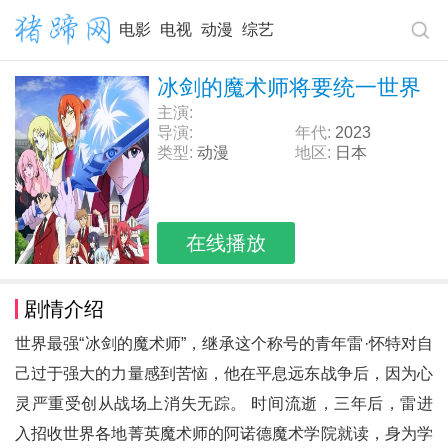
电影
电视
动漫
综艺
冰剑的魔术师将要统一世界
主演:
导演:
年代:
2023
类型:
动漫
地区:
日本
在线播放
剧情介绍
世界最强“冰剑的魔术师”，继承这个称号的青年雷·怀特对自
己过于强大的力量感到苦恼，他在平息远东战争后，因为心
灵严重受创从战场上消失无踪。 时间流逝，三年后，雷进
入招收世界各地菁英魔术师的阿诺德魔术学院就读，身为学