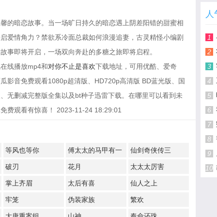
人
唐馨的暗恋故事。当一场旷日持久的暗恋遇上阴差阳错的甜蜜相
开启爱情角力？禁欲系冷面总裁如何浪漫追妻，古灵精怪小编剧
1
情故事即将开启，一场双向奔赴的多糖之旅即将启程。
2
在线播放mp4和
对你不止是喜欢
下载地址，可用优酷、爱奇
3
音免费观看1080p超清版、HD720p高清版 BD蓝光版、国
4
、无删减完整版全集以及bt种子迅雷下载。在哪里可以看到未
5
惊喜！ 2023-11-24 18:29:01
6
7
8
等风也等你
傅太太的马甲有一
仙剑奇侠传三
9
点多
破刃
花月
太太太厉害
10
掌上齐眉
太后有喜
仙人之上
牢笼
伪装家族
繁欢
大唐重案组
山神
奉命还珠