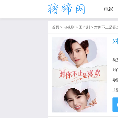
电影
首页
>
电视剧
>
国产剧
>
对你不止是喜
类
对
导
主
/ 