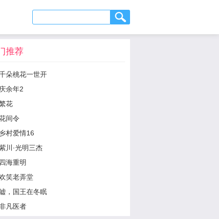
门推荐
千朵桃花一世开
庆余年2
繁花
花间令
乡村爱情16
紫川·光明三杰
四海重明
欢笑老弄堂
嘘，国王在冬眠
非凡医者