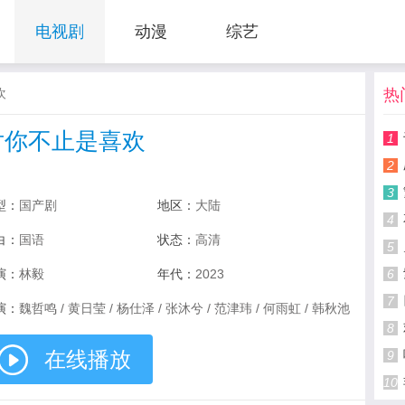
电视剧
动漫
综艺
欢
热
对你不止是喜欢
1
2
3
型：
国产剧
地区：
大陆
4
白：
国语
状态：
高清
5
演：
林毅
年代：
2023
6
7
演：
魏哲鸣 / 黄日莹 / 杨仕泽 / 张沐兮 / 范津玮 / 何雨虹 / 韩秋池
陈博豪
8
在线播放
9
10