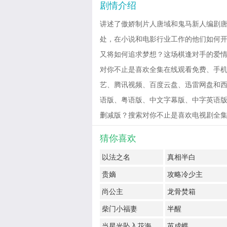
剧情介绍
讲述了傲娇制片人唐域和鬼马新人编剧
处，在小说和电影行业工作的他们如何
又将如何追求梦想？这场棋逢对手的爱
对你不止是喜欢全集在线观看免费、手机
艺、腾讯视频、百度云盘、迅雷网盘和西瓜影
语版、粤语版、中文字幕版、中字英语版
删减版？搜索对你不止是喜欢电视剧全集免费观看有
猜你喜欢
以法之名
真相半白
贵嫡
攻略冷少主
尚公主
龙骨焚箱
柴门小福妻
半醒
当星光坠入花海
茧成蝶