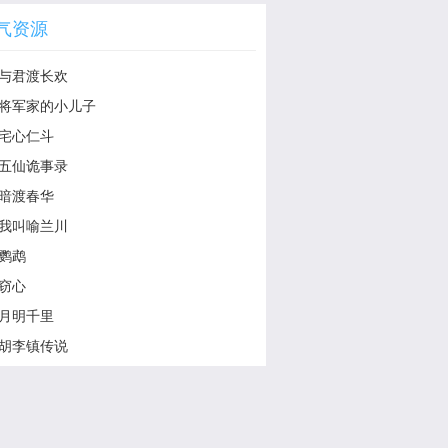
气资源
与君渡长欢
将军家的小儿子
宅心仁斗
五仙诡事录
暗渡春华
我叫喻兰川
鹦鹉
窃心
月明千里
胡李镇传说