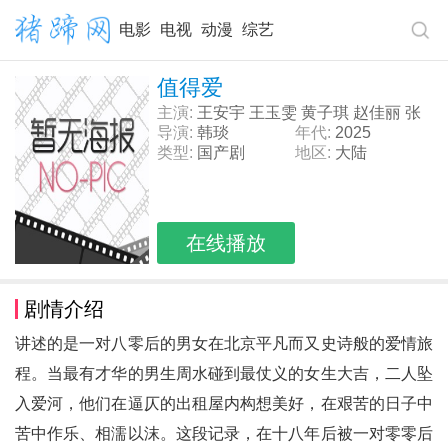
电影
电视
动漫
综艺
值得爱
主演:
王安宇 王玉雯 黄子琪 赵佳丽 张
帆
导演:
韩琰
年代:
2025
类型:
国产剧
地区:
大陆
在线播放
剧情介绍
讲述的是一对八零后的男女在北京平凡而又史诗般的爱情旅
程。当最有才华的男生周水碰到最仗义的女生大吉，二人坠
入爱河，他们在逼仄的出租屋内构想美好，在艰苦的日子中
苦中作乐、相濡以沫。这段记录，在十八年后被一对零零后