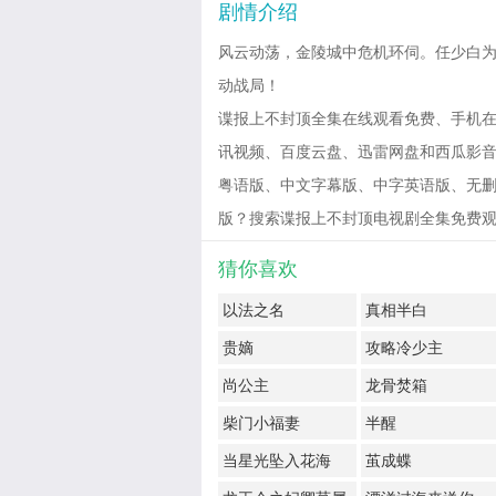
剧情介绍
风云动荡，金陵城中危机环伺。任少白为
动战局！
谍报上不封顶全集在线观看免费、手机在
讯视频、百度云盘、迅雷网盘和西瓜影音免费
粤语版、中文字幕版、中字英语版、无删
版？搜索谍报上不封顶电视剧全集免费观看有惊喜！
猜你喜欢
以法之名
真相半白
贵嫡
攻略冷少主
尚公主
龙骨焚箱
柴门小福妻
半醒
当星光坠入花海
茧成蝶