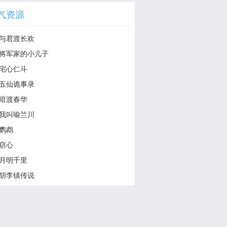
气资源
与君渡长欢
将军家的小儿子
宅心仁斗
五仙诡事录
暗渡春华
我叫喻兰川
鹦鹉
窃心
月明千里
胡李镇传说