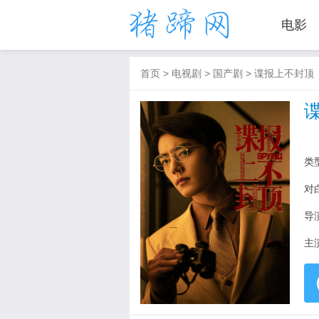
电影
首页
>
电视剧
>
国产剧
>
谍报上不封顶
类
对
导
主