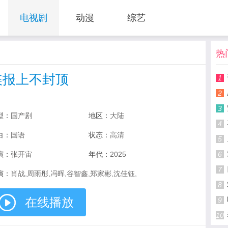
电视剧
动漫
综艺
热
谍报上不封顶
1
2
3
型：
国产剧
地区：
大陆
4
白：
国语
状态：
高清
5
演：
张开宙
年代：
2025
6
7
演：
肖战,周雨彤,冯晖,谷智鑫,郑家彬,沈佳钰,
8
在线播放
9
10