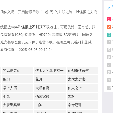
人
信仰入局，开启情报厅卷“生”卷“死”的升职之路，以谍报之力撬
1
线播放mp4和
谍报上不封顶
下载地址，可用优酷、爱奇艺、腾
2
观看1080p超清版、HD720p高清版 BD蓝光版、国语版、
3
减完整版全集以及bt种子迅雷下载。在哪里可以看到未删减
4
 2025-06-08 00:12:24
5
6
7
等风也等你
傅太太的马甲有一
仙剑奇侠传三
8
点多
破刃
花月
太太太厉害
9
10
掌上齐眉
太后有喜
仙人之上
牢笼
伪装家族
繁欢
大唐重案组
山神
奉命还珠