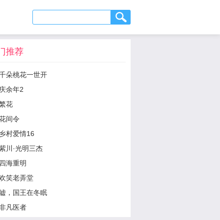
门推荐
千朵桃花一世开
庆余年2
繁花
花间令
乡村爱情16
紫川·光明三杰
四海重明
欢笑老弄堂
嘘，国王在冬眠
非凡医者