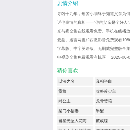
剧情介绍
寻凶十九年，刑警小隋终于知道父亲为
诉他事情的真相——“你的父亲是个好人”
光与霾全集在线观看免费、手机在线播放
云盘、迅雷网盘和西瓜影音免费观看1080
字幕版、中字英语版、无删减完整版全集
电视剧全集免费观看有惊喜！ 2025-06-08 
猜你喜欢
以法之名
真相半白
贵嫡
攻略冷少主
尚公主
龙骨焚箱
柴门小福妻
半醒
当星光坠入花海
茧成蝶