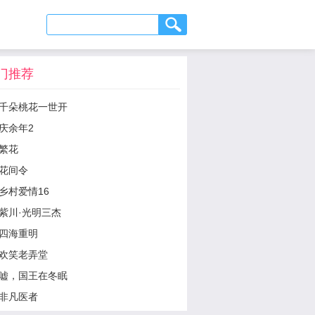
门推荐
千朵桃花一世开
庆余年2
繁花
花间令
乡村爱情16
紫川·光明三杰
四海重明
欢笑老弄堂
嘘，国王在冬眠
非凡医者