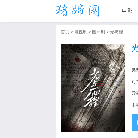
电影
首页
>
电视剧
>
国产剧
>
光与霾
类
对
导
主