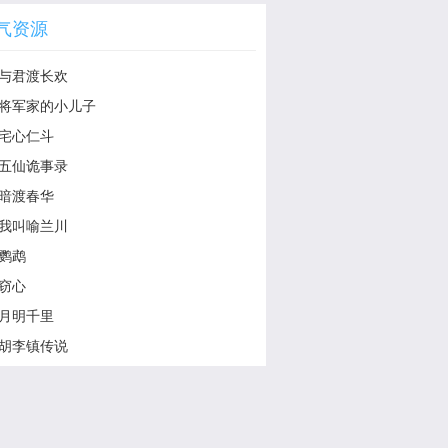
气资源
与君渡长欢
将军家的小儿子
宅心仁斗
五仙诡事录
暗渡春华
我叫喻兰川
鹦鹉
窃心
月明千里
胡李镇传说