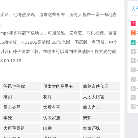
人
何殒命。他蓦然发现，原来这些年来，所有人都在一遍一遍地告
。
1
mp4和
光与霾
下载地址，可用优酷、爱奇艺、腾讯视频、百度
2
p超清版、HD720p高清版 BD蓝光版、国语版、粤语版、中文
3
以及bt种子迅雷下载。在哪里可以看到未删减版？搜索光与霾
4
00:12:16
5
6
7
等风也等你
傅太太的马甲有一
仙剑奇侠传三
8
点多
破刃
花月
太太太厉害
9
10
掌上齐眉
太后有喜
仙人之上
牢笼
伪装家族
繁欢
大唐重案组
山神
奉命还珠