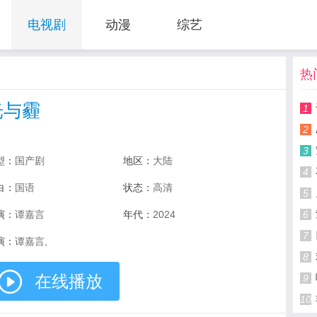
电视剧
动漫
综艺
热
光与霾
1
2
3
型：
国产剧
地区：
大陆
4
白：
国语
状态：
高清
5
演：
谭嘉言
年代：
2024
6
7
演：
谭嘉言,
8
在线播放
9
10