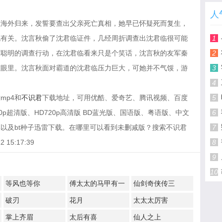
人
从海外归来，发誓要查出父亲死亡真相，她早已怀疑死而复生，
死有关。沈言秋偷了沈君临证件，几经周折调查出沈君临很可能
1
作聪明的调查行动，在沈君临看来只是个笑话，沈言秋的友军秦
2
在眼里。沈言秋面对霸道的沈君临压力巨大，可她并不气馁，游
3
4
mp4和
不识君
下载地址，可用优酷、爱奇艺、腾讯视频、百度
5
p超清版、HD720p高清版 BD蓝光版、国语版、粤语版、中文
6
以及bt种子迅雷下载。在哪里可以看到未删减版？搜索不识君
7
15:17:39
8
9
10
等风也等你
傅太太的马甲有一
仙剑奇侠传三
点多
破刃
花月
太太太厉害
掌上齐眉
太后有喜
仙人之上