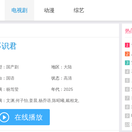
电视剧
动漫
综艺
热
不识君
1
2
3
型：
国产剧
地区：
大陆
4
白：
国语
状态：
高清
5
演：
杨笃莹
年代：
2025
6
7
演：
文渊,何子怡,姜晨,杨乔语,陈昭曦,戴相龙,
8
在线播放
9
10