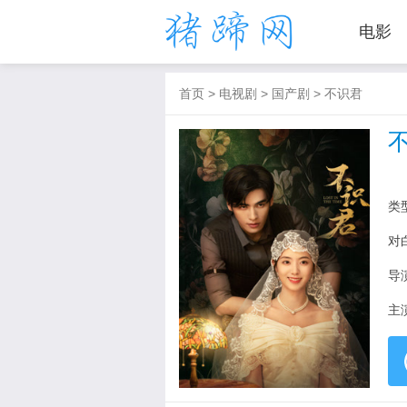
电影
首页
>
电视剧
>
国产剧
>
不识君
类
对
导
主