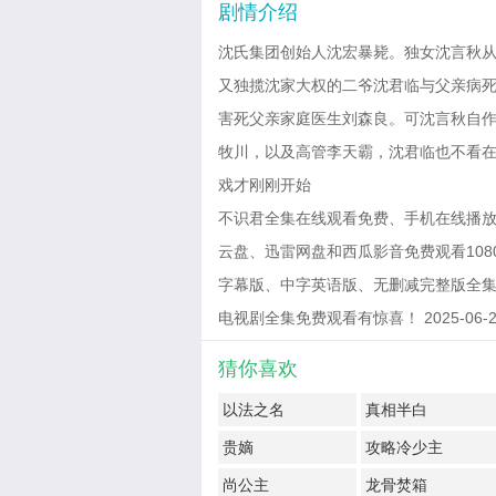
剧情介绍
沈氏集团创始人沈宏暴毙。独女沈言秋
又独揽沈家大权的二爷沈君临与父亲病
害死父亲家庭医生刘森良。可沈言秋自
牧川，以及高管李天霸，沈君临也不看
戏才刚刚开始
不识君全集在线观看免费、手机在线播放
云盘、迅雷网盘和西瓜影音免费观看1080
字幕版、中字英语版、无删减完整版全集
电视剧全集免费观看有惊喜！ 2025-06-22 
猜你喜欢
以法之名
真相半白
贵嫡
攻略冷少主
尚公主
龙骨焚箱