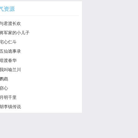
气资源
与君渡长欢
将军家的小儿子
宅心仁斗
五仙诡事录
暗渡春华
我叫喻兰川
鹦鹉
窃心
月明千里
胡李镇传说