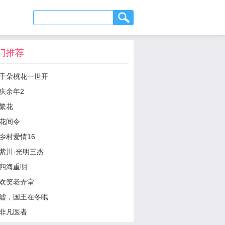
门推荐
千朵桃花一世开
庆余年2
繁花
花间令
乡村爱情16
紫川·光明三杰
四海重明
欢笑老弄堂
嘘，国王在冬眠
非凡医者